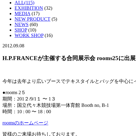
ALL(115)
EXHIBITION
(32)
MEDIA
(17)
NEW PRODUCT
(5)
NEWS
(60)
SHOP
(10)
WORK SHOP
(16)
2012.09.08
H.P.FRANCEが主催する合同展示会 rooms25に
今年は去年より広いブースでテキスタイルとバッグを中心に
●rooms 2５
期間：201２/9/1１ 〜 1３
場所：国立代々木競技場第一体育館 Booth no, B-1
時間：10 : 00 〜 18 : 00
roomsのホームページ
皆様のご来場お待ちしております。